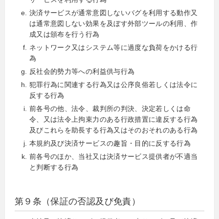
決済サービスが通常意図しないバグを利用する動作又
は通常意図しない効果を及ぼす外部ツールの利用、作
成又は頒布を行う行為
ネットワーク又はシステム等に過度な負荷をかける行
為
反社会的勢力等への利益供与行為
犯罪行為に関連する行為又は公序良俗若しくは法令に
反する行為
前各号の他、法令、裁判所の判決、決定若しくは命
令、又は法令上拘束力のある行政措置に違反する行為
及びこれらを助長する行為又はそのおそれのある行為
本規約及び決済サービスの趣旨・目的に反する行為
前各号のほか、当社又は決済サービス提供者が不適当
と判断する行為
第９条（保証の否認及び免責）